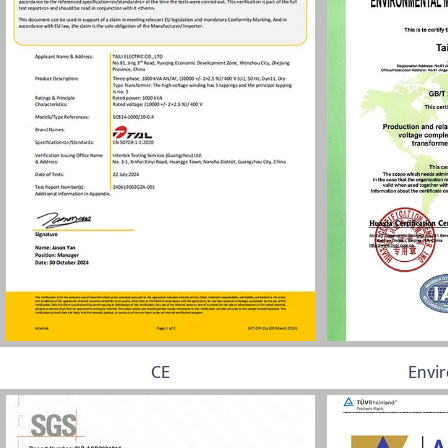
CE
Envi