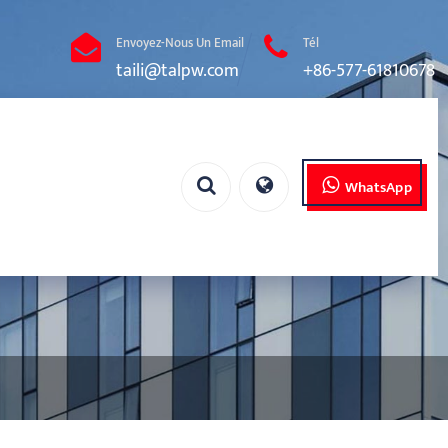
Envoyez-Nous Un Email
Tél
taili@talpw.com
+86-577-61810678
WhatsApp