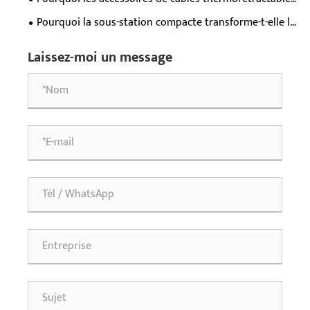
tension ?
fiable ?
sont-ils essentiels pour les systèmes électriques
Pourquoi la sous-station compacte transforme-t-elle la
modernes ?
distribution électrique moderne ?
Laissez-moi un message