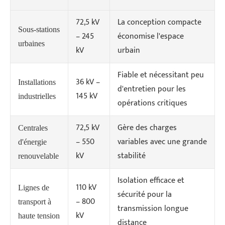
72,5 kV
La conception compacte
Sous-stations
– 245
économise l'espace
urbaines
kV
urbain
Fiable et nécessitant peu
36 kV –
Installations
d'entretien pour les
145 kV
industrielles
opérations critiques
72,5 kV
Gère des charges
Centrales
– 550
variables avec une grande
d'énergie
kV
stabilité
renouvelable
Isolation efficace et
110 kV
Lignes de
sécurité pour la
– 800
transport à
transmission longue
kV
haute tension
distance