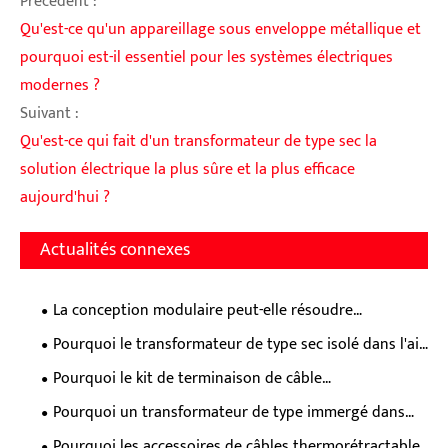
Précédent :
Qu'est-ce qu'un appareillage sous enveloppe métallique et
pourquoi est-il essentiel pour les systèmes électriques
modernes ?
Suivant :
Qu'est-ce qui fait d'un transformateur de type sec la
solution électrique la plus sûre et la plus efficace
aujourd'hui ?
Actualités connexes
La conception modulaire peut-elle résoudre
complètement les problèmes industriels liés à
Pourquoi le transformateur de type sec isolé dans l'air
l’expansion difficile des équipements de distribution
est-il le choix idéal pour une distribution d'énergie
Pourquoi le kit de terminaison de câble
d’énergie et à l’exploitation et à la maintenance
soucieuse de la sécurité et respectueuse de
thermorétractable est-il la protection ultime et
fastidieuses ?
Pourquoi un transformateur de type immergé dans
l'environnement ?
économique pour les réseaux électriques moyenne
l’huile est-il essentiel pour une distribution électrique
Pourquoi les accessoires de câbles thermorétractables